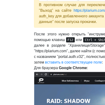
В противном случае для переключ
"Выход" на сайте
https://plarium.com
auth_key для добавленного аккаунт
данные" после запуска прокачки.
После этого нужно открыть "инструм
помощью клавиш
или
F12
Ctrl + Shi
далее в разделе "Хранилище/Storage
"https://plarium.com", далее найти (с п
с названием "portal.auth.v32", полность
затем
вставить в соответствущее поле
:
Для браузера
Google Chrome
: