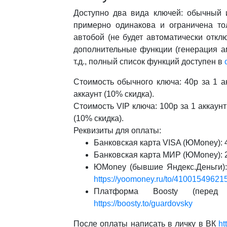
Доступно два вида ключей: обычный и
примерно одинакова и ограничена то
автобой (не будет автоматически откл
дополнительные функции (генерация ам
т.д., полный список функций доступен в
Стоимость обычного ключа: 40р за 1 ак
аккаунт (10% скидка).
Стоимость VIP ключа: 100р за 1 аккаунт 
(10% скидка).
Реквизиты для оплаты:
Банковская карта VISA (ЮMoney): 
Банковская карта МИР (ЮMoney): 
ЮMoney (бывшие Яндекс.Деньги):
https://yoomoney.ru/to/41001549621
Платформа Boosty (пере
https://boosty.to/guardovsky
После оплаты написать в личку в ВК
ht