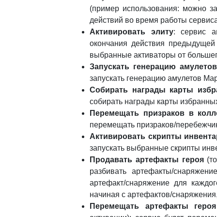
(пример использования: можно за
действий во время работы сервиса
Активировать элиту
: сервис а
окончания действия предыдущей (
выбранные активаторы от большег
Запускать генерацию амулето
запускать генерацию амулетов Ма
Собирать награды карты изб
собирать награды карты избранных
Перемещать призраков в кол
перемещать призраков/перебежчик
Активировать скрипты инвента
запускать выбранные скрипты инве
Продавать артефакты героя
(то
разбивать артефакты/снаряжени
артефакт/снаряжение для каждого
начиная с артефактов/снаряжения
Перемещать артефакты героя